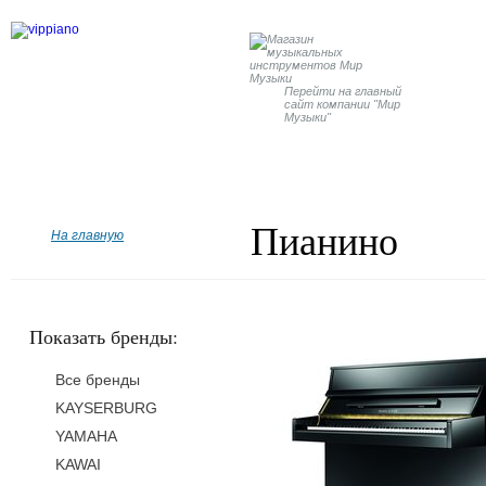
Перейти на главный
сайт компании "Мир
Музыки"
Главная
Бренды
Рояли
Пианино
Дисклавир
Пианино
На главную
Показать бренды:
Все бренды
KAYSERBURG
YAMAHA
KAWAI