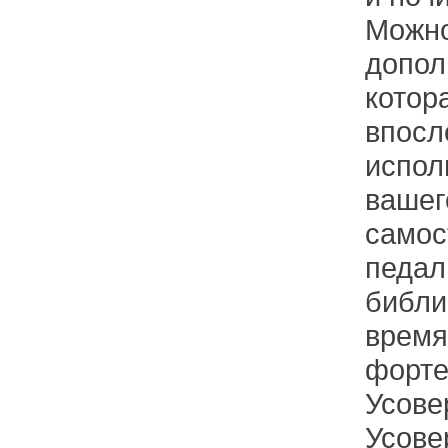
Можно
допол
котор
впосл
испол
вашег
самос
педал
библи
время
форте
Усове
Усове