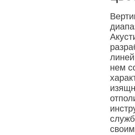
Верти
диапа
Акуст
разра
линей
нем с
харак
изящн
отпол
инстр
служб
своим