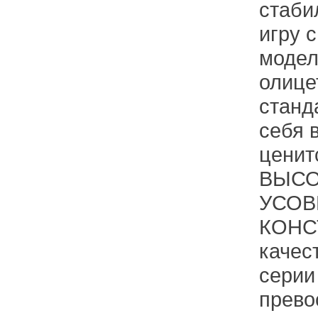
стаби
игру 
модел
олице
станд
себя 
ценит
ВЫСО
УСОВ
КОНС
качес
серии
прево