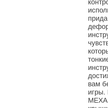
контр
испол
прида
дефор
инстр
чувст
котор
тонки
инстр
дости
вам б
игры
МЕХА