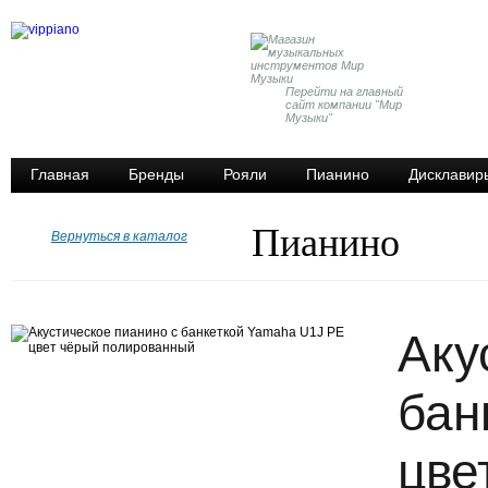
Перейти на главный
сайт компании "Мир
Музыки"
Главная
Бренды
Рояли
Пианино
Дисклавир
Пианино
Вернуться в каталог
Аку
бан
цве