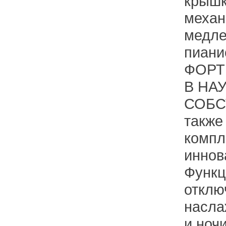
крышк
механ
медле
пиани
ФОРТ
В НА
СОБС
также
компл
иннов
Функц
отклю
насла
и ноч