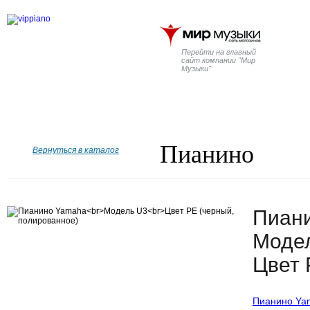
Перейти на главный
сайт компании "Мир
Музыки"
Главная
Бренды
Рояли
Пианино
Дисклавир
Пианино
Вернуться в каталог
Пиан
Моде
Цвет 
Пианино Ya