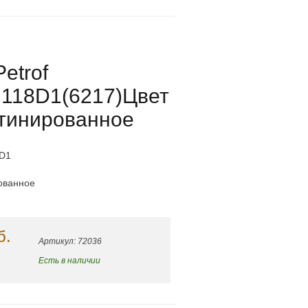
etrof
 118D1(6217)Цвет
атинированное
8D1
ованное
б.
Артикул: 72036
Есть в наличии