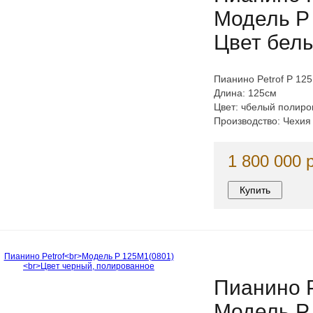
Модель P
Цвет бел
Пианино Petrof P 12
Длина: 125см
Цвет: чбелый полир
Производство: Чехия
1 800 000 
Пианино P
Модель P