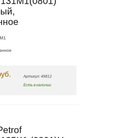
 131M1(0801)
ный,
нное
1M1
анное
руб.
Артикул: 49812
Есть в наличии
etrof