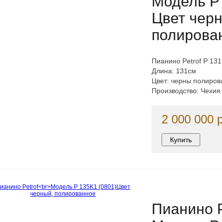
Модель P
Цвет чер
полирова
Пианино Petrof P 13
Длина: 131см
Цвет: черны полиров
Производство: Чехия
2 000 000 
Пианино P