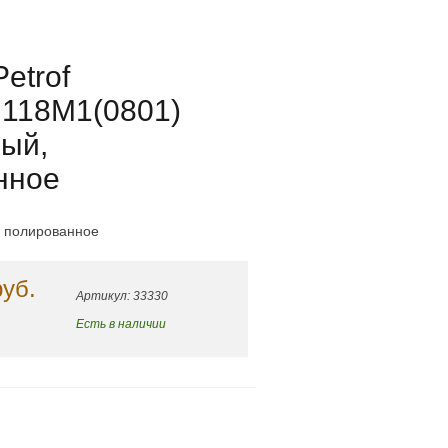
etrof
 118M1(0801)
ный,
нное
й полированное
руб.
Артикул: 33330
Есть в наличии