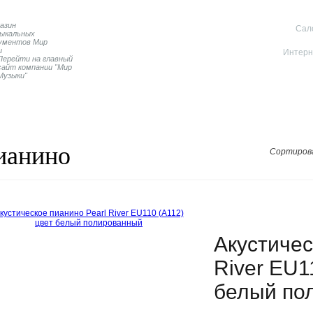
Cал
Интерн
Перейти на главный
сайт компании "Мир
Музыки"
Пианино
Дисклавиры
Контакты магазина
ианино
Сортиров
Акустичес
River EU1
белый по