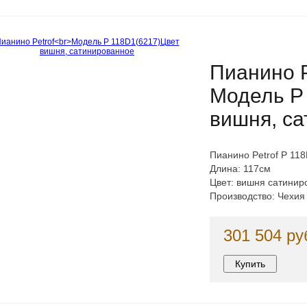
Пианино P
Модель P
вишня, с
Пианино Petrof P 11
Длина: 117см
Цвет: вишня сатинир
Производство: Чехия
301 504 ру