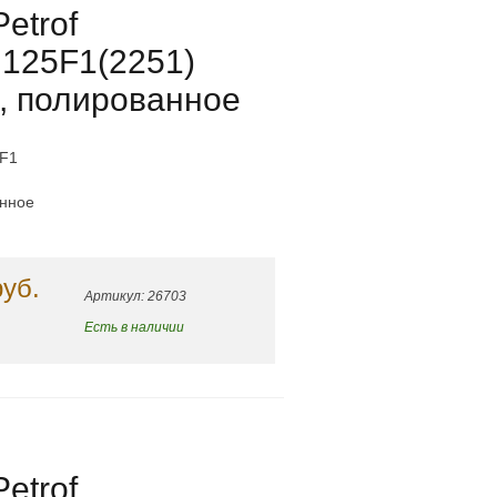
etrof
 125F1(2251)
, полированное
5F1
анное
руб.
Артикул: 26703
Есть в наличии
etrof