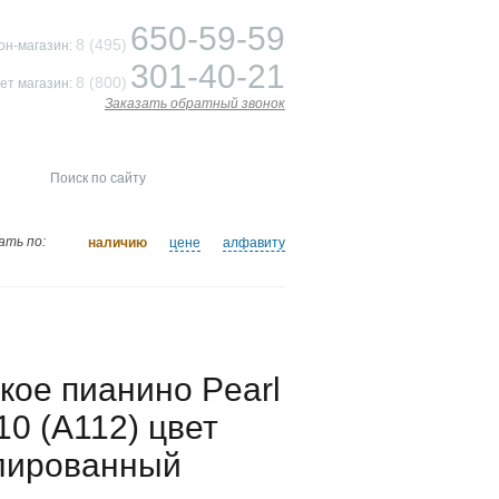
650-59-59
8 (495)
он-магазин:
301-40-21
8 (800)
ет магазин:
Заказать обратный звонок
ать по:
наличию
цене
алфавиту
кое пианино Pearl
10 (A112) цвет
лированный