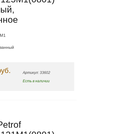
ный,
нное
5M1
ованный
руб.
Артикул: 33602
Есть в наличии
etrof