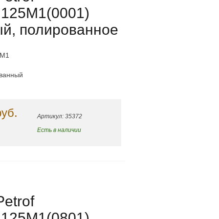
 125M1(0001)
ый, полированное
5M1
ованный
руб.
Артикул: 35372
Есть в наличии
etrof
 125M1(0801)