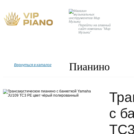
Перейти на главный
сайт компании "Мир
Музыки"
Главная
Бренды
Рояли
Пианино
Дисклавир
Пианино
Вернуться в каталог
Тра
с б
TC3