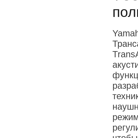
пол
Yamah
Транс
Trans
акуст
функц
разра
техни
наушн
режим
регул
чтобы