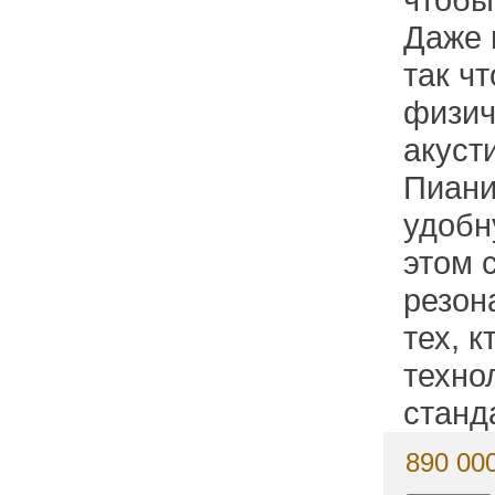
Даже 
так ч
физич
акуст
Пиани
удобн
этом 
резон
тех, 
техно
станд
890 000