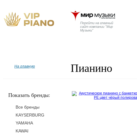
Перейти на главный
сайт компании "Мир
Музыки"
Главная
Бренды
Рояли
Пианино
Дисклавир
Пианино
На главную
Показать бренды:
Все бренды
KAYSERBURG
YAMAHA
KAWAI