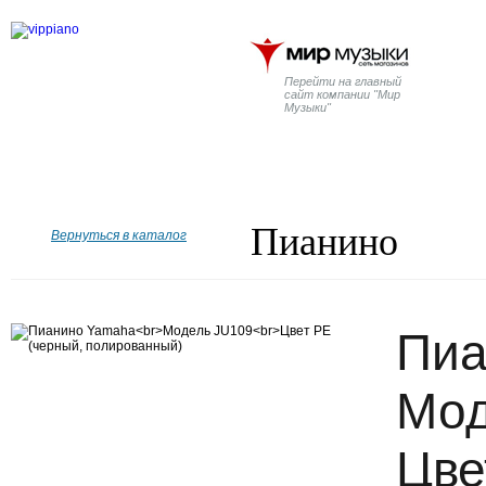
Перейти на главный
сайт компании "Мир
Музыки"
Главная
Бренды
Рояли
Пианино
Дисклавир
Пианино
Вернуться в каталог
Пиа
Мод
Цве