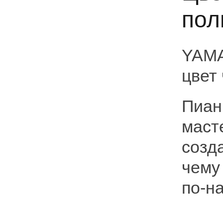
пол
YAM
цвет
Пиан
маст
созд
чему
по-н