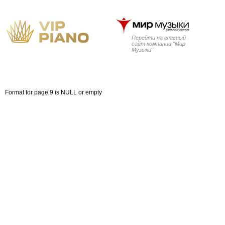
Перейти на главный
сайт компании "Мир
Музыки"
Главная
Бренды
Рояли
Пианино
Дисклавир
Format for page 9 is NULL or empty