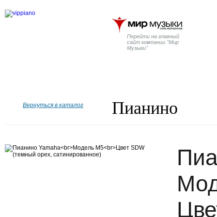
Перейти на главный
сайт компании "Мир
Музыки"
Главная
Бренды
Рояли
Пианино
Дисклавир
Пианино
Вернуться в каталог
Пиа
Мод
Цве