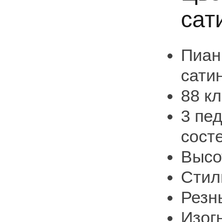
сат
Пиан
сати
88 к
3 пе
сост
Высо
Стиль
Резн
Изог