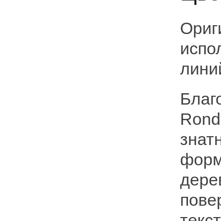
Ориг
испо
лини
Благ
Rond
знат
форм
дере
пове
текс