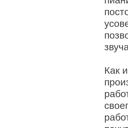
пиан
пост
усов
позв
звуч
Как и
прои
рабо
свое
рабо