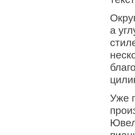
Окру
а уг
стил
неск
благ
цили
Уже 
прои
Ювел