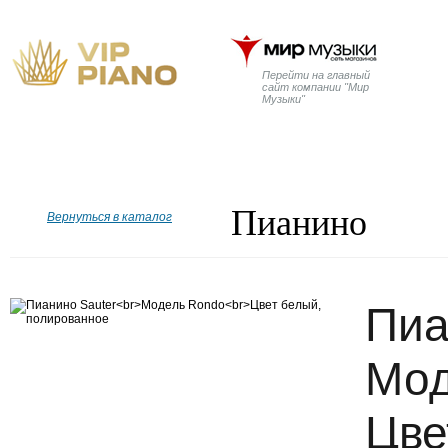
Перейти на главный
сайт компании "Мир
Музыки"
Главная
Бренды
Рояли
Пианино
Дисклавир
Пианино
Вернуться в каталог
Пиа
Мод
Цве