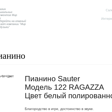
Cал
Интерн
Перейти на главный
сайт компании "Мир
Музыки"
Пианино
Дисклавиры
Контакты магазина
ианино
Пианино Sauter
Модель 122 RAGAZZA
Цвет белый полированн
Благородство в игре, достоинство в звуке.