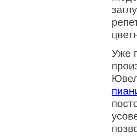
загл
репе
цвет
Уже 
прои
Ювел
пиан
пост
усов
позв