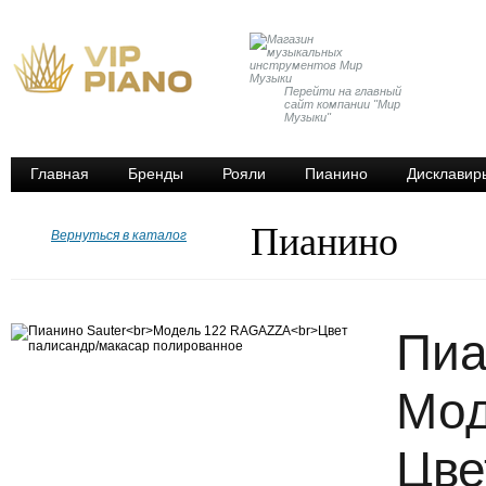
Перейти на главный
сайт компании "Мир
Музыки"
Главная
Бренды
Рояли
Пианино
Дисклавир
Пианино
Вернуться в каталог
Пиа
Мод
Цве