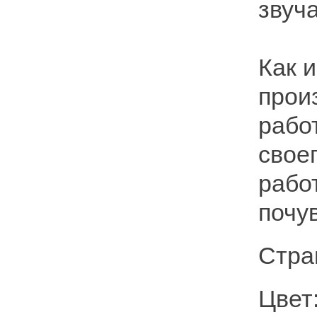
звуч
Как и
прои
рабо
свое
рабо
почу
Стра
Цвет