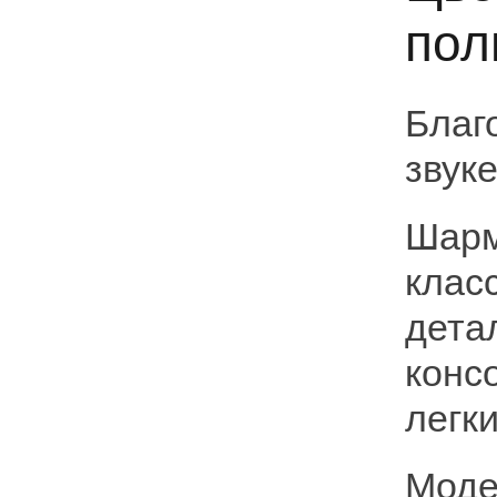
пол
Благ
звуке
Шарм
клас
дета
конс
легк
Моде