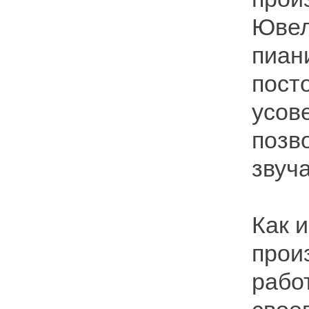
Ювел
пиан
пост
усов
позв
звуч
Как и
прои
рабо