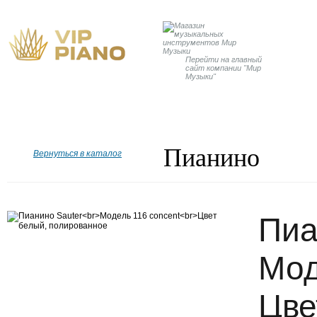
Перейти на главный
сайт компании "Мир
Музыки"
Главная
Бренды
Рояли
Пианино
Дисклавир
Пианино
Вернуться в каталог
Пиа
Мод
Цве