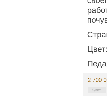
свое
рабо
почу
Стра
Цвет
Педал
2 700 0