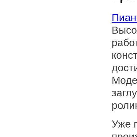
Пиан
Высо
рабо
конс
дост
Моде
загл
ролик
Уже 
прои