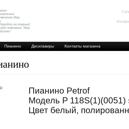
Cал
Интерн
Перейти на главный
сайт компании "Мир
Музыки"
Пианино
Дисклавиры
Контакты магазина
ианино
Пианино Petrof
Модель P 118S(1)(0051) s
Цвет белый, полирован