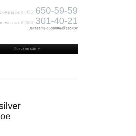
650-59-59
8 (495)
он-магазин:
301-40-21
8 (800)
ет магазин:
Заказать обратный звонок
ilver
ное