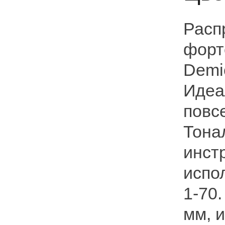
Расп
форт
Demic
Идеа
повс
Тона
инстр
испо
1-70
мм, и