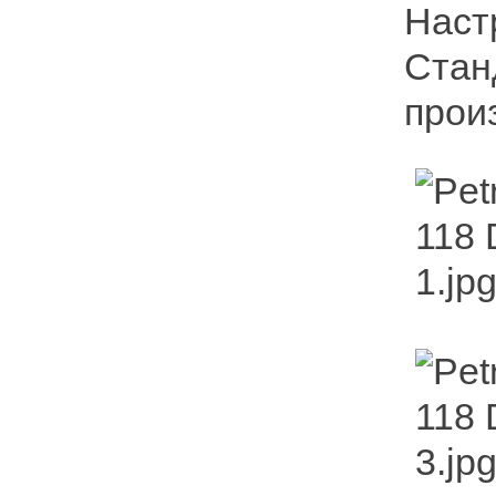
Настр
Стан
прои