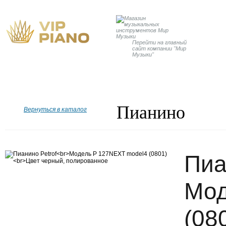
Перейти на главный
сайт компании "Мир
Музыки"
Главная
Бренды
Рояли
Пианино
Дисклавир
Пианино
Вернуться в каталог
Пиа
Мод
(08