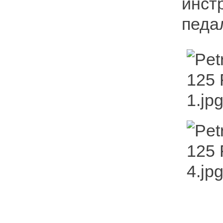
инст
педа