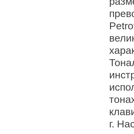
разм
прев
Petr
вели
хара
Тона
инстр
испо
тона
клави
г. Н