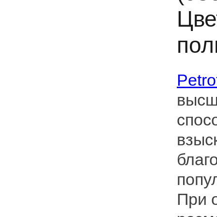
Цве
пол
Petro
высш
спос
взыс
благ
попу
При 