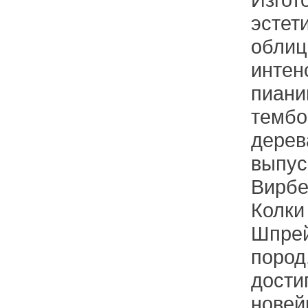
эстет
облиц
интен
пиани
тембо
дерев
выпус
Вирбе
Колки
Шпрей
пород
дости
новей