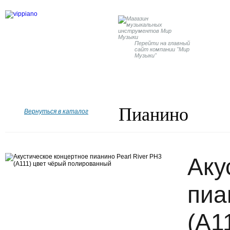
Перейти на главный
сайт компании "Мир
Музыки"
Главная
Бренды
Рояли
Пианино
Дисклавир
Пианино
Вернуться в каталог
Аку
пиа
(A1