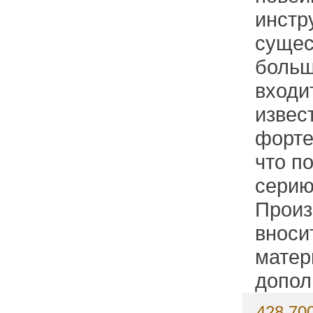
инстр
сущес
больш
входи
извес
форте
что п
серию
Произ
вноси
матер
допол
428 700