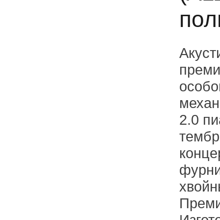
пол
Акуст
преми
особо
механ
2.0 п
тембр
конце
фурни
хвойн
Преми
Изгот