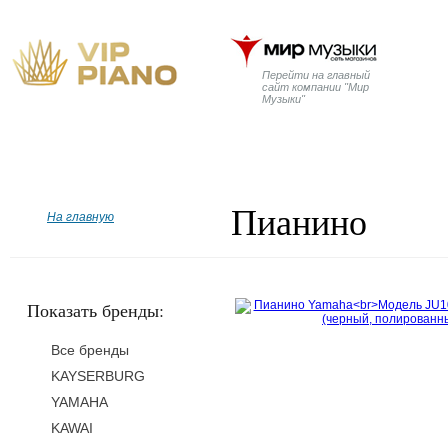
Перейти на главный
сайт компании "Мир
Музыки"
Главная
Бренды
Рояли
Пианино
Дисклавир
Пианино
На главную
Показать бренды:
Все бренды
KAYSERBURG
YAMAHA
KAWAI