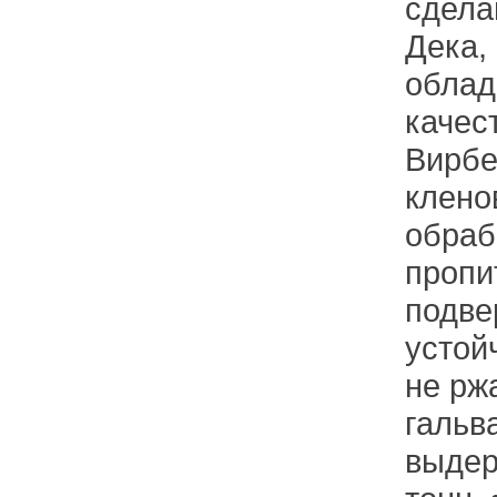
сдела
Дека,
облад
качес
Вирбе
клено
обраб
пропи
подве
устой
не рж
гальв
выдер