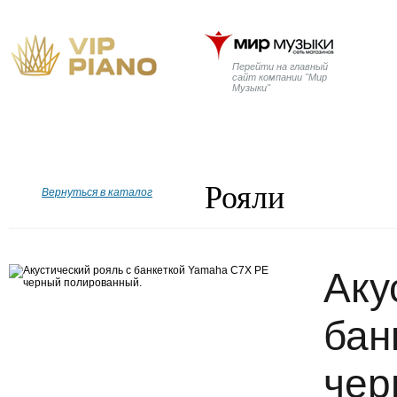
Перейти на главный
сайт компании "Мир
Музыки"
Главная
Бренды
Рояли
Пианино
Дисклавир
Рояли
Вернуться в каталог
Аку
бан
чер