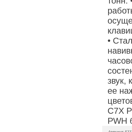
тонн.
работ
осуще
клави
• Ста
навив
часово
состе
звук,
ее на
цвето
C7X P
PWH б