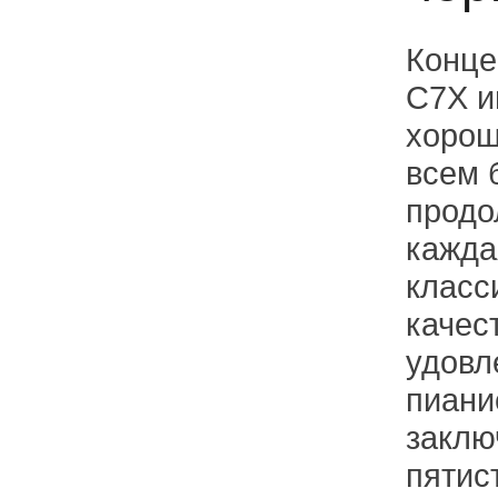
Конце
C7X и
хорош
всем 
продо
кажда
класс
качес
удовл
пиани
заклю
пятис