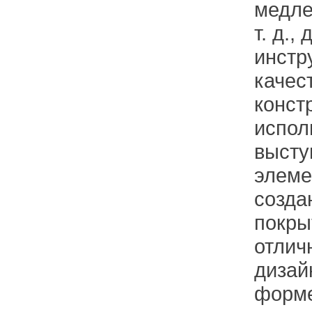
медле
т. д.
инстр
качес
конст
испол
высту
элеме
созда
покры
отлич
дизай
форме