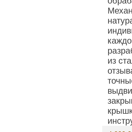
обраб
Механ
натур
индив
каждо
разра
из ст
отзыв
точны
выдви
закры
крышк
инстр