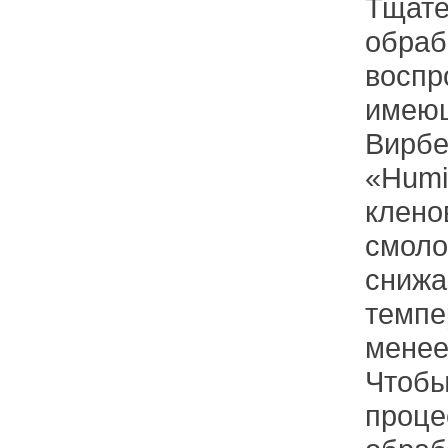
Тщате
обраб
воспр
имеющ
Вирбе
«Humi
клено
смоло
снижа
темпе
менее
Чтобы
проце