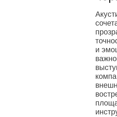
Акуст
сочет
прозр
точно
и эмо
важно
высту
компа
внешн
востр
площа
инстр