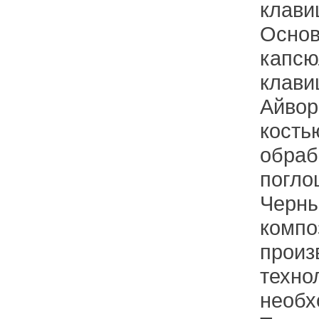
клави
Основ
капсю
клави
Айвор
кость
обраб
погло
Черны
компо
произ
техно
необх