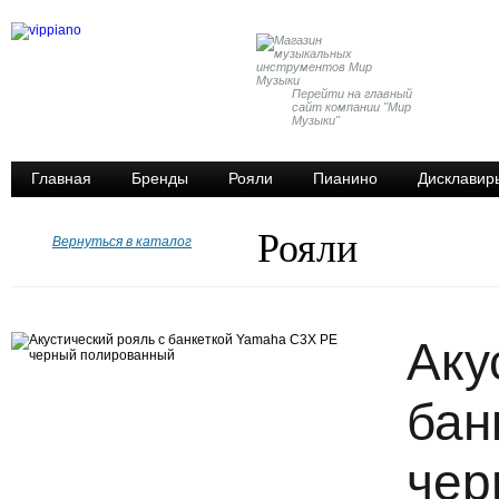
Перейти на главный
сайт компании "Мир
Музыки"
Главная
Бренды
Рояли
Пианино
Дисклавир
Рояли
Вернуться в каталог
Аку
бан
чер