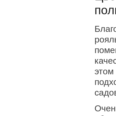
пол
Благ
роял
поме
каче
этом
подх
садо
Очен