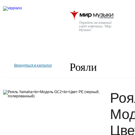
Перейти на главный
сайт компании "Мир
Музыки"
Главная
Бренды
Рояли
Пианино
Дисклавир
Рояли
Вернуться в каталог
Роя
Мод
Цве