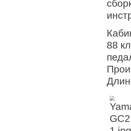
сбор
инст
Каби
88 к
педа
Прои
Длин