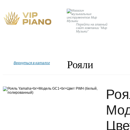
Перейти на главный
сайт компании "Мир
Музыки"
Главная
Бренды
Рояли
Пианино
Дисклавир
Рояли
Вернуться в каталог
Роя
Мод
Цве