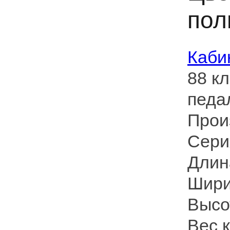
пол
Каби
88 к
педа
Прои
Сери
Длин
Шири
Высо
Вес к