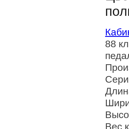
пол
Каби
88 к
педа
Прои
Сери
Длин
Шири
Высо
Вес к