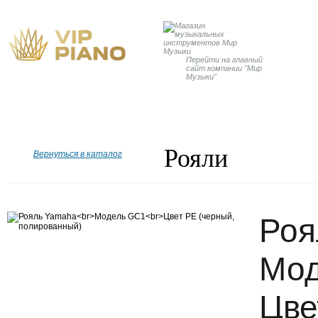
Перейти на главный
сайт компании "Мир
Музыки"
Главная
Бренды
Рояли
Пианино
Дисклавир
Рояли
Вернуться в каталог
Роя
Мод
Цве