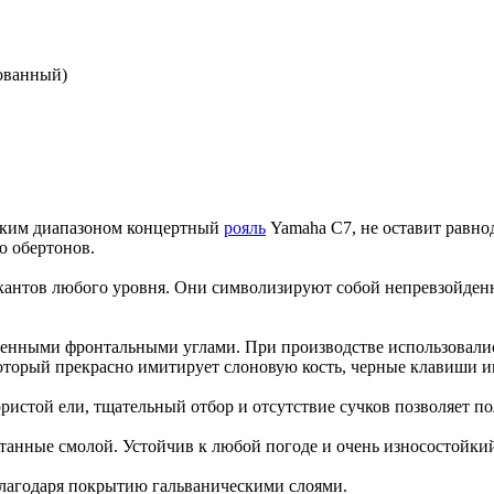
ким диапазоном концертный
рояль
Yamaha C7, не оставит равн
ю обертонов.
кантов любого уровня. Они символизируют собой непревзойден
гленными фронтальными углами. При производстве использовалис
который прекрасно имитирует слоновую кость, черные клавиши 
ристой ели, тщательный отбор и отсутствие сучков позволяет п
итанные смолой. Устойчив к любой погоде и очень износостойки
благодаря покрытию гальваническими слоями.