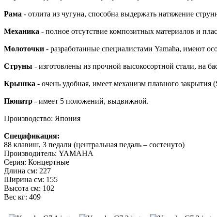
Рама
- отлита из чугуна, способна выдержать натяжение струн
Механика
- полное отсутствие композитных материалов и плас
Молоточки
- разработанные специалистами Yamaha, имеют ос
Струны
- изготовлены из прочной высокосортной стали, на б
Крышка
- очень удобная, имеет механизм плавного закрытия 
Пюпитр
- имеет 5 положений, выдвижной.
Производство: Япония
Спецификация:
88 клавиш, 3 педали (центральная педаль – состенуто)
Производитель: YAMAHA
Серия: Концертные
Длина см: 227
Ширина см: 155
Высота см: 102
Вес кг: 409