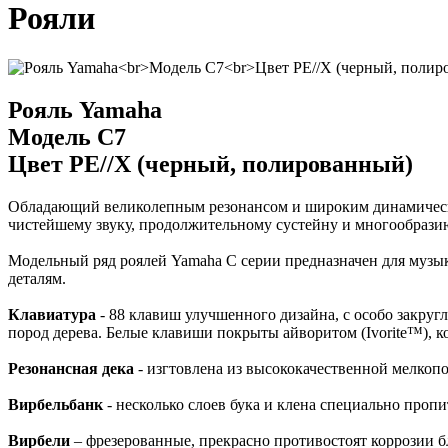
Рояли
Рояль Yamaha
Модель C7
Цвет PE//X (черный, полированный)
Обладающий великолепным резонансом и широким динамичес
чистейшему звуку, продолжительному сустейну и многообрази
Модельный ряд роялей Yamaha C серии предназначен для музы
деталям.
Клавиатура
- 88 клавиш улучшенного дизайна, с особо закру
пород дерева. Белые клавиши покрыты айворитом (Ivorite™), 
Резонансная дека
- изгтовлена из высококачественной мелкопо
Вирбельбанк
- несколько слоев бука и клена специально проп
Вирбели
– фрезерованные, прекрасно противостоят коррозии 