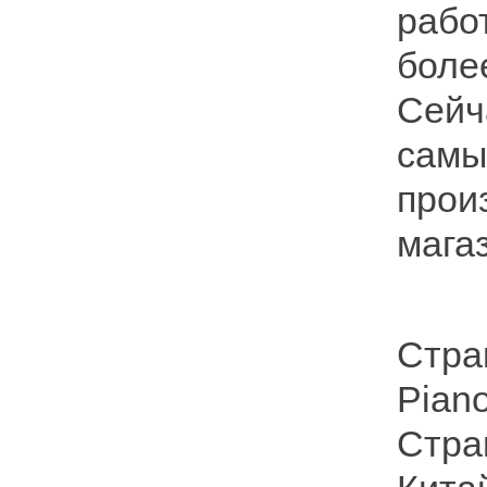
рабо
боле
Сейч
самы
прои
мага
Стра
Pian
Стра