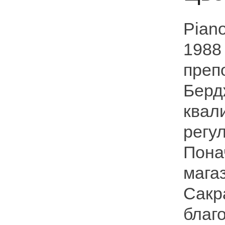
Pian
1988
преп
Берд
квал
регу
Пона
мага
Сакр
благ