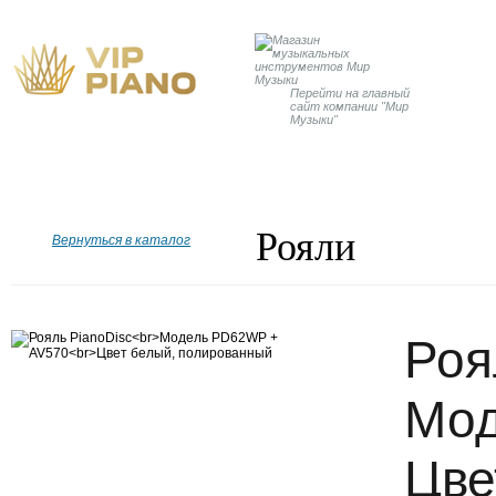
Перейти на главный
сайт компании "Мир
Музыки"
Главная
Бренды
Рояли
Пианино
Дисклавир
Рояли
Вернуться в каталог
Роя
Мод
Цве