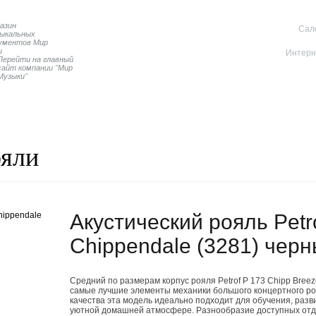
Cал
Интерн
Перейти на главный
сайт компании "Мир
Музыки"
Пианино
Дисклавиры
Контакты магазина
ояли
Акустический рояль Petr
Chippendale (3281) чер
Средний по размерам корпус рояля Petrof P 173 Chipp Bree
самые лучшие элементы механики большого концертного р
качества эта модель идеально подходит для обучения, разв
уютной домашней атмосфере. Разнообразие доступных отде