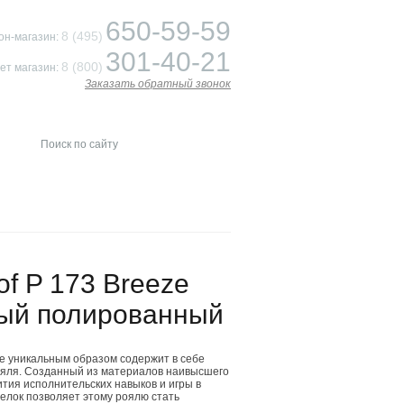
650-59-59
8 (495)
он-магазин:
301-40-21
8 (800)
ет магазин:
Заказать обратный звонок
of P 173 Breeze
ный полированный
ze уникальным образом содержит в себе
ояля. Созданный из материалов наивысшего
ития исполнительских навыков и игры в
лок позволяет этому роялю стать