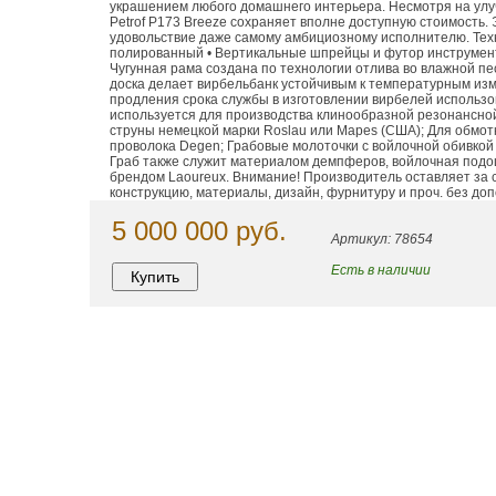
украшением любого домашнего интерьера. Несмотря на улу
Petrof P173 Breeze сохраняет вполне доступную стоимость.
удовольствие даже самому амбициозному исполнителю. Техн
полированный • Вертикальные шпрейцы и футор инструмента
Чугунная рама создана по технологии отлива во влажной п
доска делает вирбельбанк устойчивым к температурным изм
продления срока службы в изготовлении вирбелей использо
используется для производства клинообразной резонансной 
струны немецкой марки Roslau или Mapes (США); Для обмот
проволока Degen; Грабовые молоточки с войлочной обивкой
Граб также служит материалом демпферов, войлочная подо
брендом Laoureux. Внимание! Производитель оставляет за 
конструкцию, материалы, дизайн, фурнитуру и проч. без до
5 000 000 руб.
Артикул: 78654
Есть в наличии