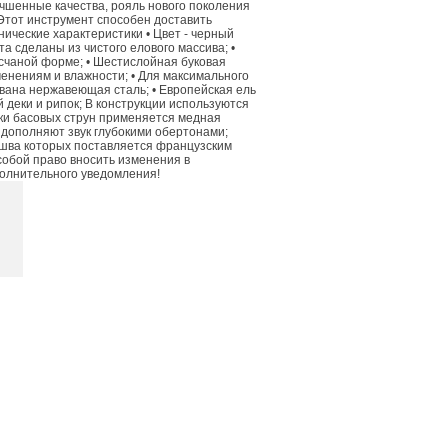
чшенные качества, рояль нового поколения
 Этот инструмент способен доставить
ические характеристики • Цвет - черный
 сделаны из чистого елового массива; •
есчаной форме; • Шестислойная буковая
енениям и влажности; • Для максимального
вана нержавеющая сталь; • Европейская ель
деки и рипок; В конструкции используются
ки басовых струн применяется медная
 дополняют звук глубокими обертонами;
шва которых поставляется французским
собой право вносить изменения в
полнительного уведомления!