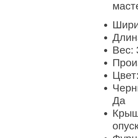
маст
Шири
Длин
Вес: 
Про
Цвет
Черн
Да
Крыш
опус