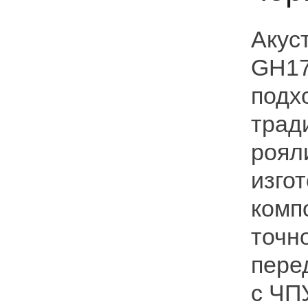
Акус
GH17
подх
трад
рояли
изго
комп
точн
пере
с ЧП