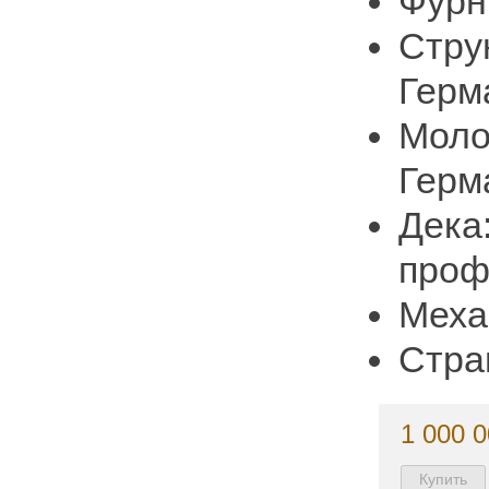
Фурн
Стру
Герм
Моло
Герм
Дека
проф
Механ
Стр
1 000 0