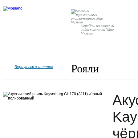
Перейти на главный
сайт компании "Мир
Музыки"
Главная
Бренды
Рояли
Пианино
Дисклавир
Рояли
Вернуться в каталог
Аку
Kay
чёр