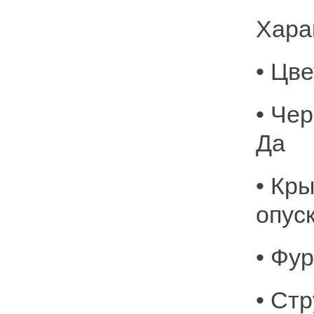
Хара
• Цв
• Че
Да
• Кр
опус
• Фу
• Ст