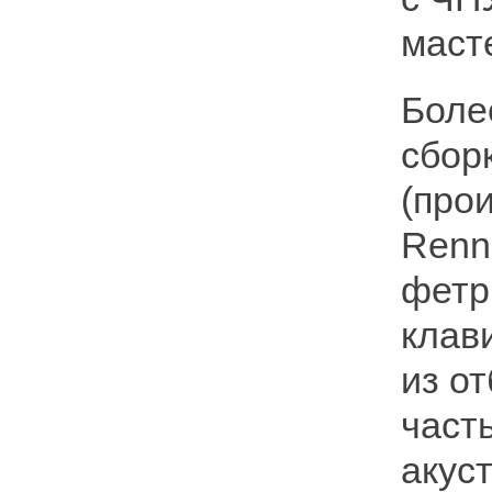
маст
Боле
сбор
(про
Renn
фетр
клав
из от
част
акус