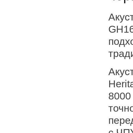
Акус
GH16
подх
трад
Акус
Heri
8000
точн
пере
с ЧП