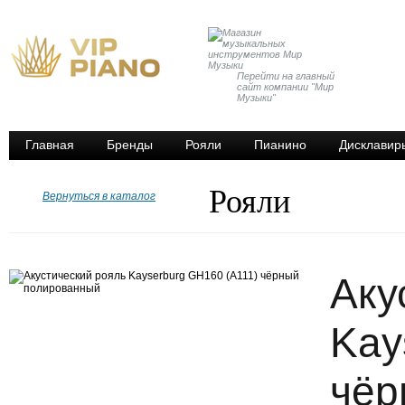
Перейти на главный
сайт компании "Мир
Музыки"
Главная
Бренды
Рояли
Пианино
Дисклавир
Рояли
Вернуться в каталог
Аку
Kay
чёр