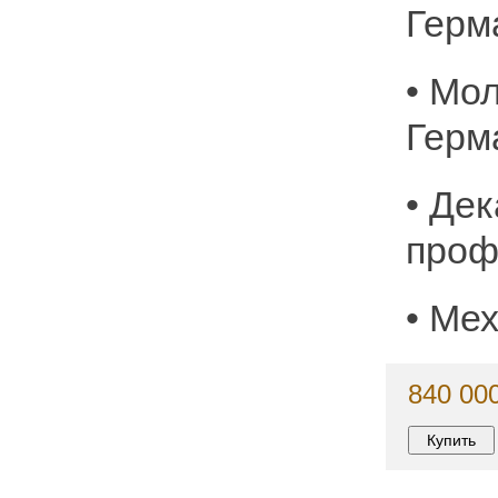
Герм
• Мо
Герм
• Де
проф
• Мех
840 000