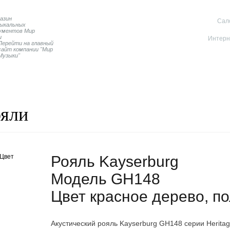
Cал
Интерн
Перейти на главный
сайт компании "Мир
Музыки"
Пианино
Дисклавиры
Контакты магазина
ояли
Рояль Kayserburg
Модель GH148
Цвет красное дерево, п
Акустический рояль Kayserburg GH148 серии Herita