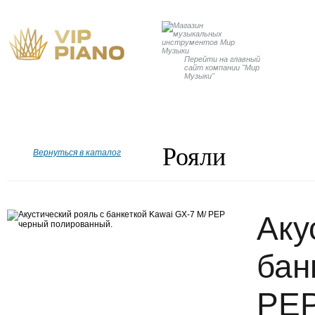
Перейти на главный
сайт компании "Мир
Музыки"
Главная
Бренды
Рояли
Пианино
Дисклавир
Рояли
Вернуться в каталог
Аку
бан
PEP