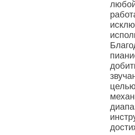
любой
работ
исклю
испол
Благо
пиани
добит
звуча
целью
механ
диапа
инстр
дости