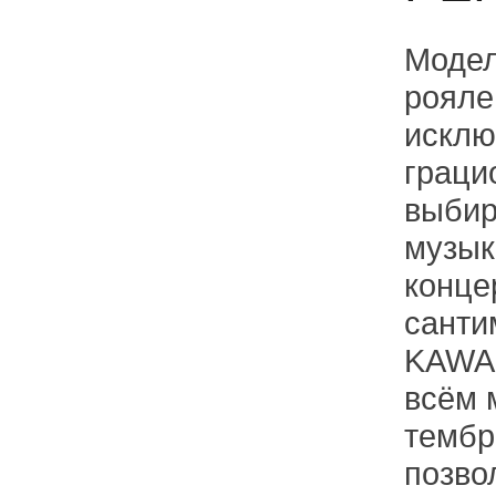
Модел
рояле
исклю
граци
выбир
музык
конце
санти
KAWAI
всём 
тембр
позво