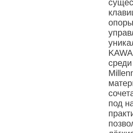
сущес
клави
опоры
управ
уника
KAWAI
среди
Mille
матер
сочет
под н
практ
позво