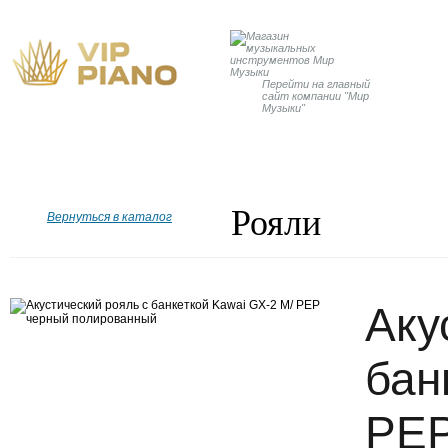
Перейти на главный
сайт компании "Мир
Музыки"
Главная
Бренды
Рояли
Пианино
Дисклавир
Рояли
Вернуться в каталог
Аку
бан
PEP