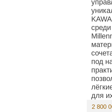
управ
уника
KAWAI
среди
Mille
матер
сочет
под н
практ
позво
лёгки
для и
2 800 0