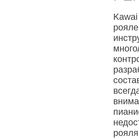
Kawai
рояле
инстр
много
контр
разра
соста
всегд
внима
пиани
недос
рояля