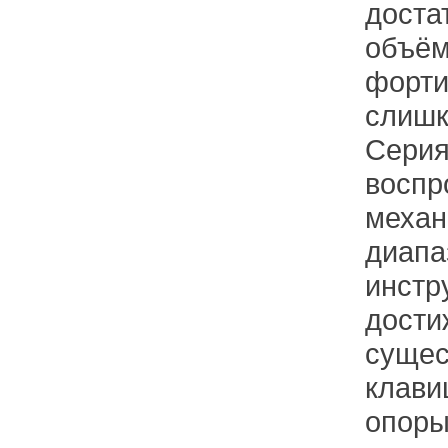
доста
объём
форти
слишк
Серия
воспр
механ
диапа
инстр
дости
сущес
клави
опоры