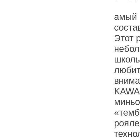
амый 
соста
Этот 
небол
школы
любит
внима
KAWAI
миньо
«темб
рояле
техно