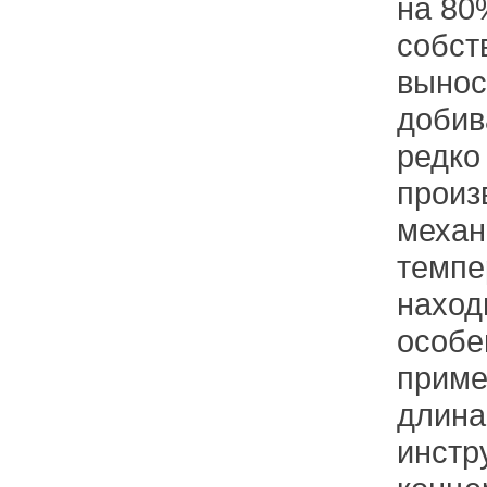
на 80
собст
вынос
добив
редко
произ
механ
темпе
наход
особе
приме
длина
инстр