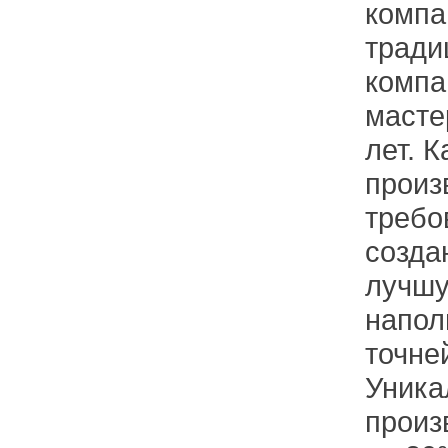
компа
тради
компа
масте
лет. 
произ
требо
созда
лучшу
напол
точне
Уникал
произ