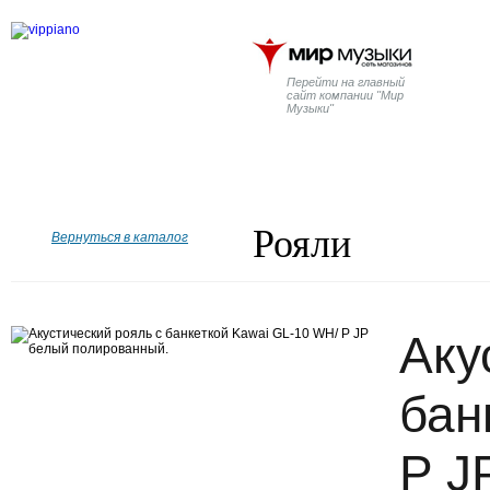
Перейти на главный
сайт компании "Мир
Музыки"
Главная
Бренды
Рояли
Пианино
Дисклавир
Рояли
Вернуться в каталог
Аку
бан
P J