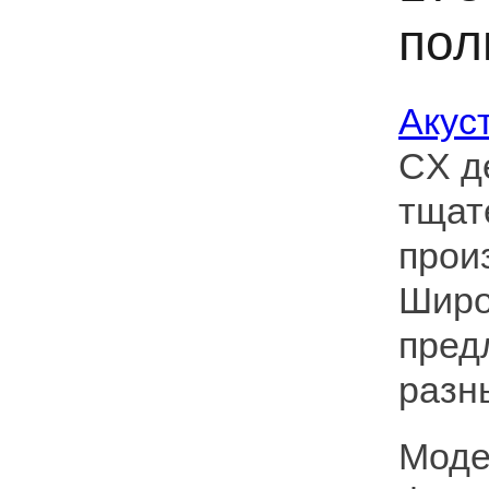
пол
Акус
CX д
тщат
прои
Широ
пред
разн
Моде