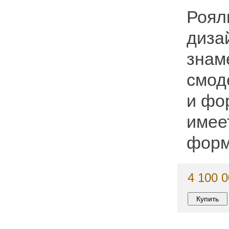
Роял
диза
знам
смод
и фо
имее
форм
4 100 0