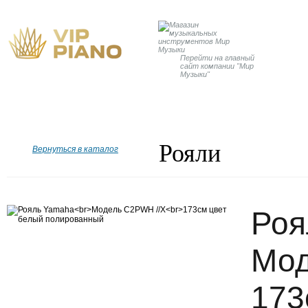
Перейти на главный
сайт компании "Мир
Музыки"
Главная
Бренды
Рояли
Пианино
Дисклавир
Рояли
Вернуться в каталог
Роя
Мод
173