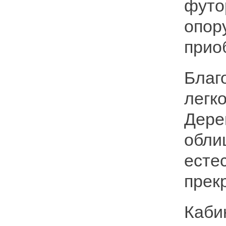
футо
опор
прио
Благ
легк
Дере
обли
есте
прек
Каби