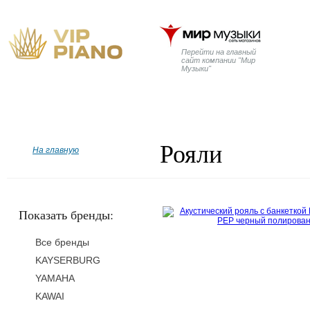
Перейти на главный
сайт компании "Мир
Музыки"
Главная
Бренды
Рояли
Пианино
Дисклавир
Рояли
На главную
Показать бренды:
Все бренды
KAYSERBURG
YAMAHA
KAWAI