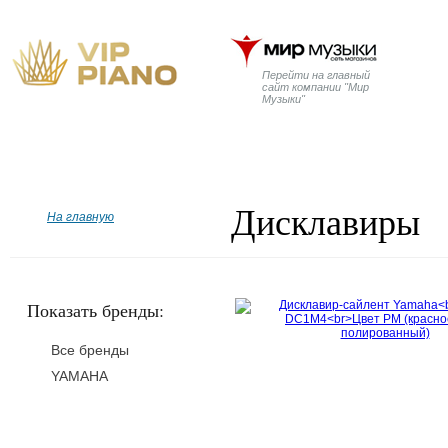
Перейти на главный
сайт компании "Мир
Музыки"
Главная
Бренды
Рояли
Пианино
Дисклавир
Дисклавиры
На главную
Показать бренды:
Все бренды
YAMAHA